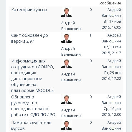
сообщение
Категории курсов
0
Андрей
Ванюшкин
Вт, 17 ноя
Андрей
2015, 16:05
Ванюшкин
Сайт обновлен до
1
Андрей
версии 2.9.1
Ванюшкин
Вс, 13 сен
Андрей
2015, 21:17
Ванюшкин
Информация для
0
Андрей
сотрудников ЛОИРО,
Ванюшкин
проходящих
Пт, 29 янв
Андрей
дистанционное
2016, 17:22
Ванюшкин
обучение на
платформе MOODLE.
Обновлено
0
Андрей
руководство
Ванюшкин
преподавателя по
Ср, 16 дек
Андрей
работе с СДО ЛОИРО
2015, 12:00
Ванюшкин
Памятка слушателя
0
Андрей
курсов
Ванюшкин